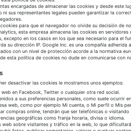
as encargadas de almacenar las cookies y desde este lug
 ni sus representantes legales pueden garantizar la correc
vegadores.
cookies para que el navegador no olvide su decisión de n
alytics, esta empresa almacena las cookies en servidores
 excepto en los casos en los que sea necesario para el fu
da su dirección IP. Google Inc. es una compañía adherida 
atados con un nivel de protección acorde a la normativa eu
e esta política de cookies no dude en comunicarse con no
S
ner desactivar las cookies le mostramos unos ejemplos:
eb en Facebook, Twitter o cualquier otra red social.
idos a sus preferencias personales, como suele ocurrir en 
sa web, como por ejemplo Mi cuenta, o Mi perfil o Mis pe
r compras online, tendrán que ser telefónicas o visitando la
encias geográficas como franja horaria, divisa o idioma.
 web sobre visitantes y tráfico en la web, lo que dificulta
subir fotos, publicar comentarios, valorar o puntuar cont