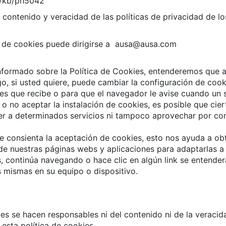
om/kb/ph5042
ntenido y veracidad de las políticas de privacidad de los 
ica de cookies puede dirigirse a ausa@ausa.com
nformado sobre la Política de Cookies, entenderemos que ac
go, si usted quiere, puede cambiar la configuración de co
ies que recibe o para que el navegador le avise cuando un 
 no aceptar la instalación de cookies, es posible que ciert
der a determinados servicios ni tampoco aprovechar por co
consienta la aceptación de cookies, esto nos ayuda a ob
de nuestras páginas webs y aplicaciones para adaptarlas a 
es, continúa navegando o hace clic en algún link se entende
as mismas en su equipo o dispositivo.
s se hacen responsables ni del contenido ni de la veracida
esta política de cookies.