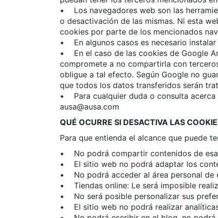
• Los navegadores web son las herramient
o desactivación de las mismas. Ni esta web
cookies por parte de los mencionados na
• En algunos casos es necesario instalar 
• En el caso de las cookies de Google An
compromete a no compartirla con terceros,
obligue a tal efecto. Según Google no guar
que todos los datos transferidos serán tr
• Para cualquier duda o consulta acerca d
ausa@ausa.com
QUÉ OCURRE SI DESACTIVA LAS COOKIE
Para que entienda el alcance que puede te
• No podrá compartir contenidos de esa w
• El sitio web no podrá adaptar los conten
• No podrá acceder al área personal de e
• Tiendas online: Le será imposible realiza
• No será posible personalizar sus prefer
• El sitio web no podrá realizar analíticas
• No podrá escribir en el blog, no podrá 