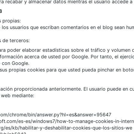
a recabar y almacenar datos mientras el usuario accede a
B
s propias:
 los usuarios que escriban comentarios en el blog sean hu
s de terceros:
poder elaborar estadísticas sobre el tráfico y volumen de v
formación acerca de usted por Google. Por tanto, el ejerci
 con Google.
 sus propias cookies para que usted pueda pinchar en boto
ación proporcionada anteriormente. El usuario puede en c
o web mediante:
.com/chrome/bin/answer.py?hl=es&answer=95647
oft.com/es-es/windows7/how-to-manage-cookies-in-intern
g/es/kb/habilitar-y-deshabilitar-cookies-que-los-sitios-we