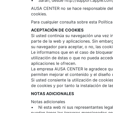
• Safari, desde http://support.apple.c
AUSA CENTER no se hace responsable del co
cookies.
Para cualquier consulta sobre esta Polít
ACEPTACIÓN DE COOKIES
Si usted continúa su navegación una vez i
parte de la web y aplicaciones. Sin embar
su navegador para aceptar, o no, las cook
Le informamos que en el caso de bloquear o
utilización de éstas o que no pueda acce
aplicaciones le ofrecen.
La empresa AUSA CENTER le agradece que 
permiten mejorar el contenido y el diseño 
Si usted consiente la utilización de cooki
de cookies y por tanto la instalación de l
NOTAS ADICIONALES
Notas adicionales
• Ni esta web ni sus representantes legale
puedan tener los terceros mencionados en 